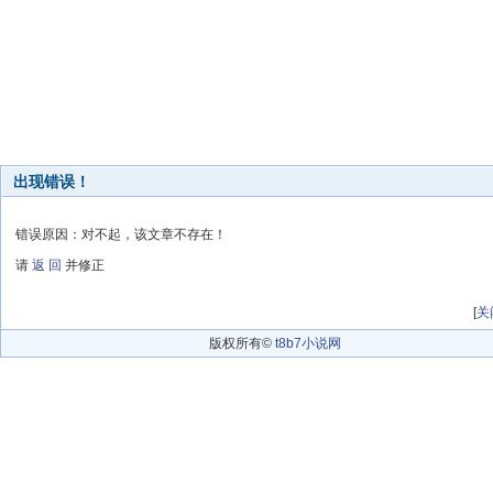
出现错误！
错误原因：对不起，该文章不存在！
请
返 回
并修正
[
关
版权所有©
t8b7小说网