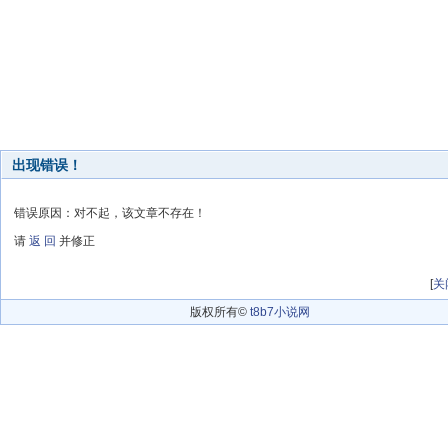
出现错误！
错误原因：对不起，该文章不存在！
请
返 回
并修正
[
关
版权所有©
t8b7小说网