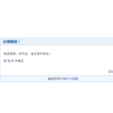
出现错误！
错误原因：对不起，该文章不存在！
请
返 回
并修正
[
关
版权所有©
t8b7小说网