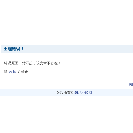
出现错误！
错误原因：对不起，该文章不存在！
请
返 回
并修正
[
关
版权所有©
t8b7小说网