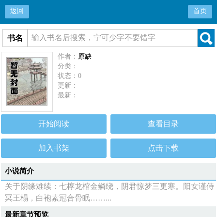
返回
首页
书名
作者：
原缺
分类：
状态：0
更新：
最新：
开始阅读
查看目录
加入书架
点击下载
小说简介
关于阴缘难续：七椁龙棺金鳞绕，阴君惊梦三更寒。阳女谨侍
冥王榻，白袍素冠合骨眠……...
最新章节预览