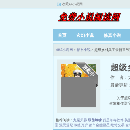
收藏4g小说网
首页
玄幻小说
修真小说
t8b7小说网
>
都市小说
> 超级乡村兵王最新章节
超级
作 者：
最后更新：20
关于超
依靠祖传聚宝
推荐阅读：
九层天界
绿茵峥嵘
我是杀毒软件
美
堂
混元道纪
教练万岁
都市全能巨星
绝对交易
全