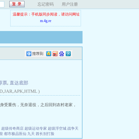
忘记密码
用户注册
温馨提示：手机版同步阅读，请访问网址
m.4g.re
荐票
,
直达底部
D,JAR,APK,HTML )
身受重伤，无奈退役，之后回到农村老家，
夫
超级传奇商店
超级运动专家
超级浮空城
战争天
皇
都市极品医仙
九天
酋长别打脸