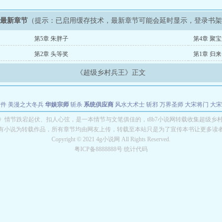
》最新章节
（提示：已启用缓存技术，最新章节可能会延时显示，登录书
第5章 朱胖子
第4章 聚
第2章 头等奖
第1章 归来
《超级乡村兵王》正文
软件
美漫之大冬兵
华娱宗师
斩杀
系统供应商
风水大术士
斩邪
万界圣师
大宋将门
大宋
能巨星
绝对交易
全职武神
位面复制大师
华娱特效大亨
原始大厨王
怪物聊天群
某美漫
》情节跌宕起伏、扣人心弦，是一本情节与文笔俱佳的，t8b7小说网转载收集超级乡
有小说为转载作品，所有章节均由网友上传，转载至本站只是为了宣传本书让更多读
长别打脸
Copyright © 2021 4g小说网 All Rights Reserved.
粤ICP备8888888号 统计代码