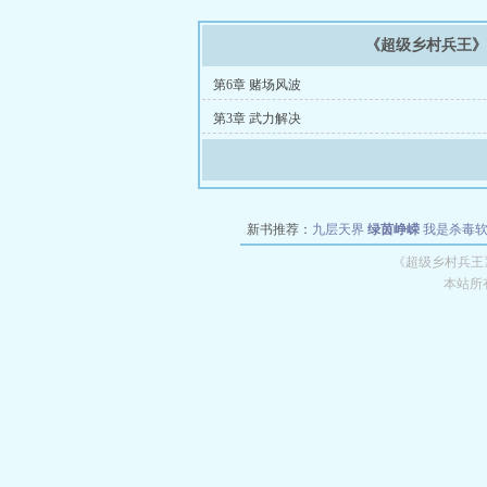
《超级乡村兵王
第6章 赌场风波
第3章 武力解决
新书推荐：
九层天界
绿茵峥嵘
我是杀毒
空城
战争天堂
混元道纪
教练万岁
都市全
《超级乡村兵王
本站所