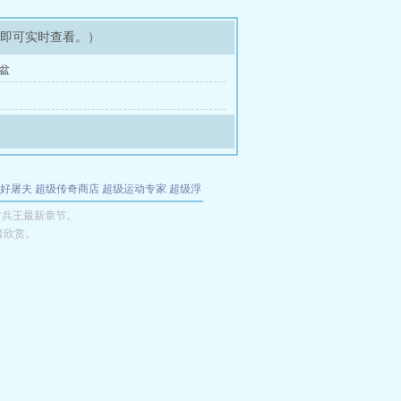
架即可实时查看。）
宝盆
好屠夫
超级传奇商店
超级运动专家
超级浮
的特工
我夺舍了魔皇
都市极品医仙
九天
酋
村兵王最新章节。
者欣赏。