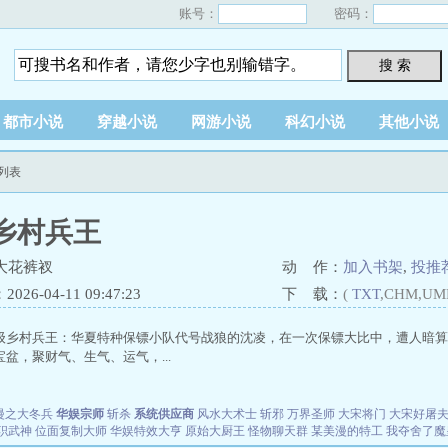
账号：
密码：
搜 索
都市小说
穿越小说
网游小说
科幻小说
其他小说
列表
乡村兵王
大花裤衩
动 作：
加入书架
,
投推
26-04-11 09:47:23
下 载：
(
TXT
,CHM,UM
级乡村兵王：华夏特种保镖小队代号战狼的沈凌，在一次保镖大比中，遭人暗算
盆，聚财气、生气、运气，...
漫之大冬兵
华娱宗师
斩杀
系统供应商
风水大术士
斩邪
万界圣师
大宋将门
大宋好屠
职武神
位面复制大师
华娱特效大亨
原始大厨王
怪物聊天群
某美漫的特工
我夺舍了魔